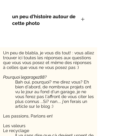
un peu d'histoire autour de
cette photo
Photos originales réalisées a
Wimereux. Lors d’une journée de
brouillard, tous les trois mats sont
Un peu de blabla, je vous dis tout! : v
ous allez
restés en bordure du port de
trouver ici toutes les réponses aux questions
Boulogne pour le plus grand plaisir
que vous vous posez et même des réponses
des amateurs de photographie.
à celles que vous ne vous posez pas :)
Pourquoi legarage288?​
Bah oui, pourquoi? me direz vous? Eh
bien d'abord, de nombreux projets ont
vu le jour au fond d'un garage, je ne
vous ferez pas l'affront de vous citer les
plus connus ...Si? nan.... j'en ferais un
article sur le blog :)
Les passions,
Parlons en!
Les valeurs
Le recyclage
Il va sans dire que çà devient urgent de