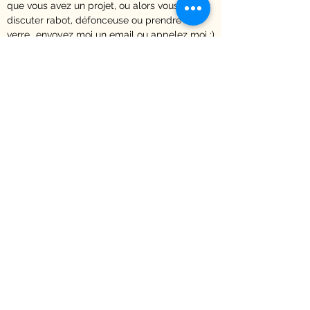
que vous avez un projet, ou alors vous voulez
discuter rabot, défonceuse ou prendre un
verre...envoyez moi un email ou appelez moi :)
Contact
François Dehaene
Wasquehal - Croix - Hauts de France
06 17 25 16 77
legarage288@gmail.com
Vous avez un projet particulier
ou
simplement une question