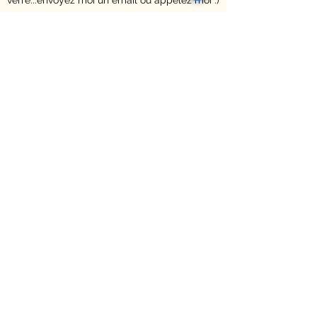
verre...envoyez moi un email ou appelez moi :)
Contact
François Dehaene
Wasquehal - Croix - Hauts de France
06 17 25 16 77
legarage288@gmail.com
Vous avez un projet particulier
ou
simplement une question
n'hésitez pas à prendre contact
je vous réponds dés que possible