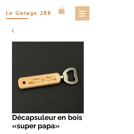
Le Garage 288
Décapsuleur en bois
«super papa»